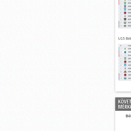
U15 Bék
KÖVE
MÉRK
Bé