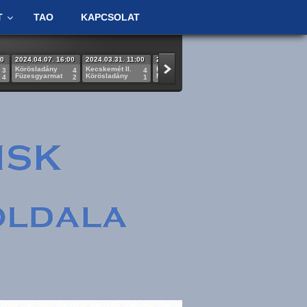
T
TAO
KAPCSOLAT
00
2024.04.07. 16:00
2024.03.31. 11:00
2024.03.24. 14:00
2024.03.17. 14:00
20
Körösladány
Kecskemét II.
Körösladány
Pénzügyőr
Kö
3
4
4
0
0
Füzesgyarmat
Körösladány
Monor
Körösladány
Ce
4
2
1
1
0