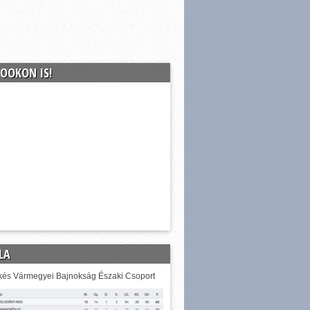
OOKON IS!
LA
és Vármegyei Bajnokság Északi Csoport