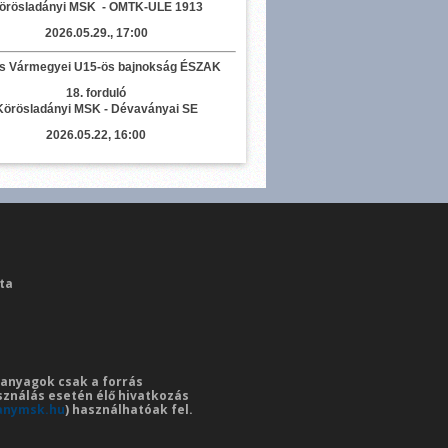
örösladányi MSK - OMTK-ULE 1913
2026.05.29., 17:00
s Vármegyei U15-ös bajnokság ÉSZAK
18. forduló
Körösladányi MSK - Dévaványai SE
2026.05.22, 16:00
ta
i anyagok csak a forrás
sználás esetén élő hivatkozás
anymsk.hu
) használhatóak fel.