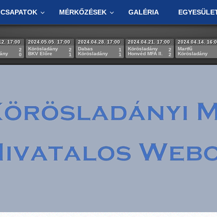
CSAPATOK
MÉRKŐZÉSEK
GALÉRIA
EGYESÜLE
12. 17:00
2024.05.05. 17:00
2024.04.28. 17:00
2024.04.21. 17:00
2024.04.14. 16:
Körösladány
Dabas
Körösladány
Martfű
2
2
1
2
dány
BKV Előre
Körösladány
Honvéd MFA II.
Körösladány
0
1
1
2