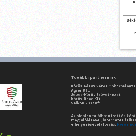
K
Béké
További partnereink
Körösladány Város Önkormányza
Agrár Kft.
Sebes-Körös Szövetkezet
Körös-Road Kft.
Valkon 2007 Kft.
Az oldalon található írott és kép
megjelölésével, internetes felha
elhelyezésével (forrás:
koroslad