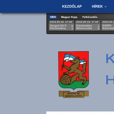
KEZDŐLAP
HÍREK
NBIII
Magyar Kupa
Felkészülés
2024.05.26. 17:00
2024.05.19. 17:00
2024.05.
Szeged GA II.
Körösladány
ESMTK
0
1
Körösladány
Békéscsaba
Körösla
1
5