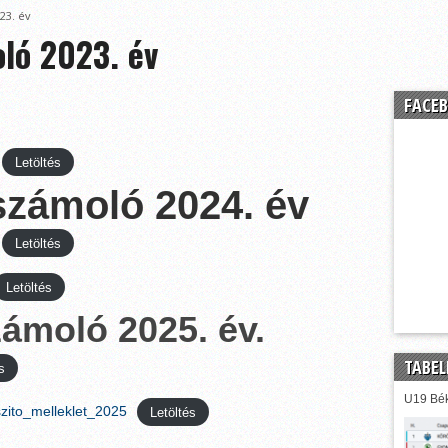
23. év
ló 2023. év
FACEB
Letöltés
számoló 2024. év
Letöltés
Letöltés
ámoló 2025. év.
TABEL
s
U19 Bék
zito_melleklet_2025
Letöltés