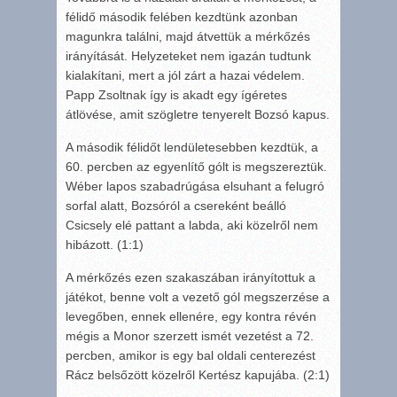
félidő második felében kezdtünk azonban
magunkra találni, majd átvettük a mérkőzés
irányítását. Helyzeteket nem igazán tudtunk
kialakítani, mert a jól zárt a hazai védelem.
Papp Zsoltnak így is akadt egy ígéretes
átlövése, amit szögletre tenyerelt Bozsó kapus.
A második félidőt lendületesebben kezdtük, a
60. percben az egyenlítő gólt is megszereztük.
Wéber lapos szabadrúgása elsuhant a felugró
sorfal alatt, Bozsóról a csereként beálló
Csicsely elé pattant a labda, aki közelről nem
hibázott. (1:1)
A mérkőzés ezen szakaszában irányítottuk a
játékot, benne volt a vezető gól megszerzése a
levegőben, ennek ellenére, egy kontra révén
mégis a Monor szerzett ismét vezetést a 72.
percben, amikor is egy bal oldali centerezést
Rácz belsőzött közelről Kertész kapujába. (2:1)