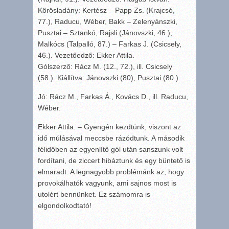
Körösladány: Kertész – Papp Zs. (Krajcsó,
77.), Raducu, Wéber, Bakk – Zelenyánszki,
Pusztai – Sztankó, Rajsli (Jánovszki, 46.),
Malkócs (Talpalló, 87.) – Farkas J. (Csicsely,
46.). Vezetőedző: Ekker Attila.
Gólszerző: Rácz M. (12., 72.), ill. Csicsely
(58.). Kiállítva: Jánovszki (80), Pusztai (80.).
Jó: Rácz M., Farkas Á., Kovács D., ill. Raducu,
Wéber.
Ekker Attila: – Gyengén kezdtünk, viszont az
idő múlásával meccsbe rázódtunk. A második
félidőben az egyenlítő gól után sanszunk volt
fordítani, de ziccert hibáztunk és egy büntető is
elmaradt. A legnagyobb problémánk az, hogy
provokálhatók vagyunk, ami sajnos most is
utolért bennünket. Ez számomra is
elgondolkodtató!