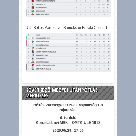
U15 Békés Vármegyei Bajnokság Északi Csoport
KÖVETKEZŐ MEGYEI UTÁNPÓTLÁS
MÉRKŐZÉS
Békés Vármegyei U19-es bajnokság 1-8
rájátszás
6. forduló
Körösladányi MSK - OMTK-ULE 1913
2026.05.29., 17:00