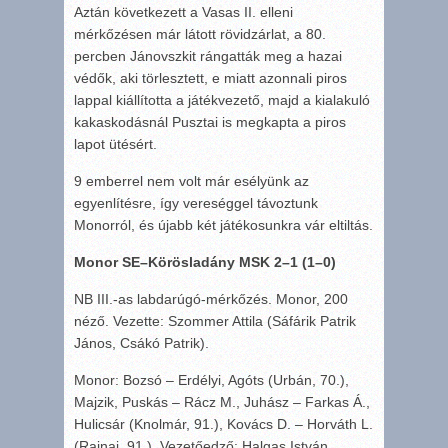
Aztán következett a Vasas II. elleni
mérkőzésen már látott rövidzárlat, a 80.
percben Jánovszkit rángatták meg a hazai
védők, aki törlesztett, e miatt azonnali piros
lappal kiállította a játékvezető, majd a kialakuló
kakaskodásnál Pusztai is megkapta a piros
lapot ütésért.
9 emberrel nem volt már esélyünk az
egyenlítésre, így vereséggel távoztunk
Monorról, és újabb két játékosunkra vár eltiltás.
Monor SE–Körösladány MSK 2–1 (1–0)
NB III.-as labdarúgó-mérkőzés. Monor, 200
néző. Vezette: Szommer Attila (Sáfárik Patrik
János, Csákó Patrik).
Monor: Bozsó – Erdélyi, Agóts (Urbán, 70.),
Majzik, Puskás – Rácz M., Juhász – Farkas Á.,
Hulicsár (Knolmár, 91.), Kovács D. – Horváth L.
(Rajnai, 91.). Vezetőedző: Halgas István.