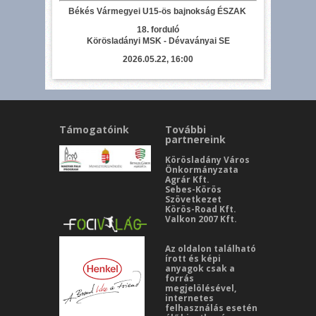
Békés Vármegyei U15-ös bajnokság ÉSZAK
18. forduló
Körösladányi MSK - Dévaványai SE
2026.05.22, 16:00
Támogatóink
További
partnereink
Körösladány Város
Önkormányzata
Agrár Kft.
Sebes-Körös
Szövetkezet
Körös-Road Kft.
Valkon 2007 Kft.
Az oldalon található
írott és képi
anyagok csak a
forrás
megjelölésével,
internetes
felhasználás esetén