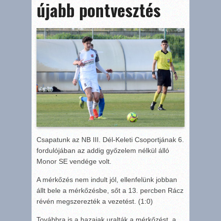
újabb pontvesztés
Csapatunk az NB III. Dél-Keleti Csoportjának 6.
fordulójában az addig győzelem nélkül álló
Monor SE vendége volt.
A mérkőzés nem indult jól, ellenfelünk jobban
állt bele a mérkőzésbe, sőt a 13. percben Rácz
révén megszerezték a vezetést. (1:0)
Továbbra is a hazaiak uralták a mérkőzést, a