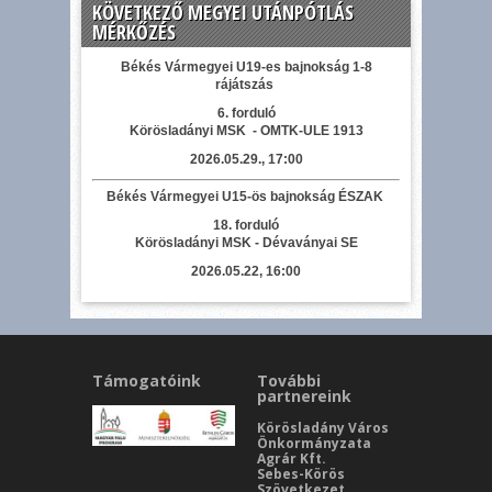
KÖVETKEZŐ MEGYEI UTÁNPÓTLÁS
MÉRKŐZÉS
Békés Vármegyei U19-es bajnokság 1-8
rájátszás
6. forduló
Körösladányi MSK - OMTK-ULE 1913
2026.05.29., 17:00
Békés Vármegyei U15-ös bajnokság ÉSZAK
18. forduló
Körösladányi MSK - Dévaványai SE
2026.05.22, 16:00
Támogatóink
További
partnereink
Körösladány Város
Önkormányzata
Agrár Kft.
Sebes-Körös
Szövetkezet