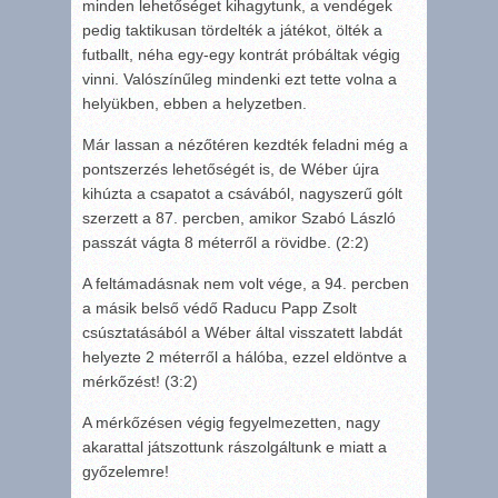
minden lehetőséget kihagytunk, a vendégek
pedig taktikusan tördelték a játékot, ölték a
futballt, néha egy-egy kontrát próbáltak végig
vinni. Valószínűleg mindenki ezt tette volna a
helyükben, ebben a helyzetben.
Már lassan a nézőtéren kezdték feladni még a
pontszerzés lehetőségét is, de Wéber újra
kihúzta a csapatot a csávából, nagyszerű gólt
szerzett a 87. percben, amikor Szabó László
passzát vágta 8 méterről a rövidbe. (2:2)
A feltámadásnak nem volt vége, a 94. percben
a másik belső védő Raducu Papp Zsolt
csúsztatásából a Wéber által visszatett labdát
helyezte 2 méterről a hálóba, ezzel eldöntve a
mérkőzést! (3:2)
A mérkőzésen végig fegyelmezetten, nagy
akarattal játszottunk rászolgáltunk e miatt a
győzelemre!