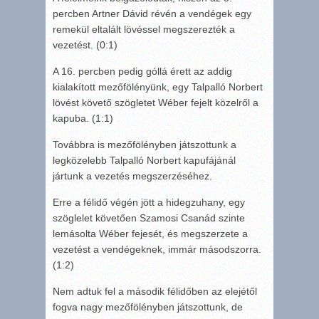
percben Artner Dávid révén a vendégek egy
remekül eltalált lövéssel megszerezték a
vezetést. (0:1)
A 16. percben pedig góllá érett az addig
kialakított mezőfölényünk, egy Talpalló Norbert
lövést követő szögletet Wéber fejelt közelről a
kapuba. (1:1)
Továbbra is mezőfölényben játszottunk a
legközelebb Talpalló Norbert kapufájánál
jártunk a vezetés megszerzéséhez.
Erre a félidő végén jött a hidegzuhany, egy
szöglelet követően Szamosi Csanád szinte
lemásolta Wéber fejesét, és megszerzete a
vezetést a vendégeknek, immár másodszorra.
(1:2)
Nem adtuk fel a második félidőben az elejétől
fogva nagy mezőfölényben játszottunk, de