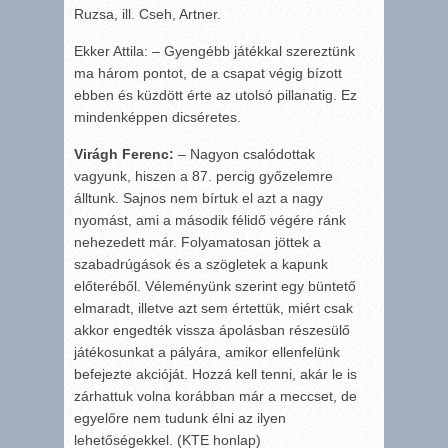
Ruzsa, ill. Cseh, Artner.
Ekker Attila: – Gyengébb játékkal szereztünk
ma három pontot, de a csapat végig bízott
ebben és küzdött érte az utolsó pillanatig. Ez
mindenképpen dicséretes.
Virágh Ferenc:
– Nagyon csalódottak
vagyunk, hiszen a 87. percig győzelemre
álltunk. Sajnos nem bírtuk el azt a nagy
nyomást, ami a második félidő végére ránk
nehezedett már. Folyamatosan jöttek a
szabadrúgások és a szögletek a kapunk
előteréből. Véleményünk szerint egy büntető
elmaradt, illetve azt sem értettük, miért csak
akkor engedték vissza ápolásban részesülő
játékosunkat a pályára, amikor ellenfelünk
befejezte akcióját. Hozzá kell tenni, akár le is
zárhattuk volna korábban már a meccset, de
egyelőre nem tudunk élni az ilyen
lehetőségekkel. (KTE honlap)