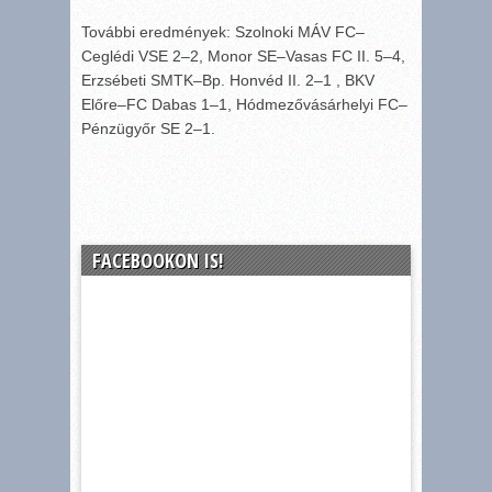
További eredmények: Szolnoki MÁV FC–
Ceglédi VSE 2–2, Monor SE–Vasas FC II. 5–4,
Erzsébeti SMTK–Bp. Honvéd II. 2–1 , BKV
Előre–FC Dabas 1–1, Hódmezővásárhelyi FC–
Pénzügyőr SE 2–1.
FACEBOOKON IS!