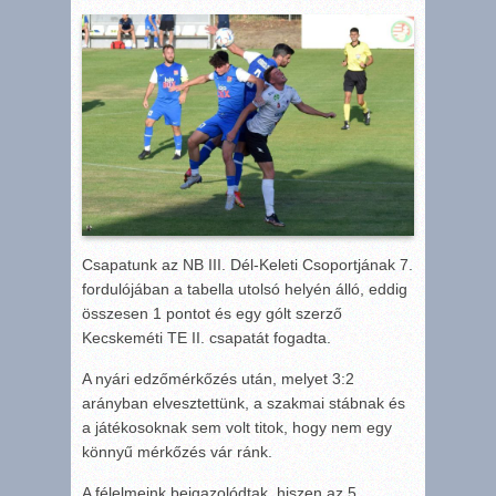
Csapatunk az NB III. Dél-Keleti Csoportjának 7.
fordulójában a tabella utolsó helyén álló, eddig
összesen 1 pontot és egy gólt szerző
Kecskeméti TE II. csapatát fogadta.
A nyári edzőmérkőzés után, melyet 3:2
arányban elvesztettünk, a szakmai stábnak és
a játékosoknak sem volt titok, hogy nem egy
könnyű mérkőzés vár ránk.
A félelmeink beigazolódtak, hiszen az 5.