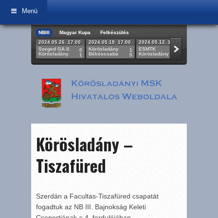
Menü
NBIII
Magyar Kupa
Felkészülés
2024.05.26. 17:00
2024.05.19. 17:00
2024.05.12. 17:00
2024.05.05.
Szeged GA II.
Körösladány
ESMTK
Körösladán
0
1
2
Körösladány
Békéscsaba
Körösladány
BKV Előre
1
5
0
Körösladány –
Tiszafüred
Szerdán a Facultas-Tiszafüred csapatát
fogadtuk az NB III. Bajnokság Keleti
Csoportjának a 4. fordulójában.