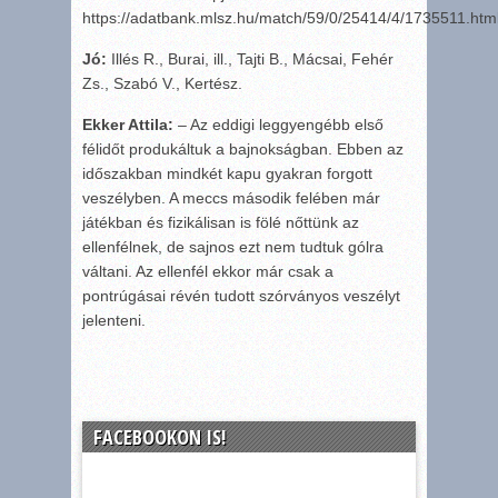
https://adatbank.mlsz.hu/match/59/0/25414/4/1735511.htm
Jó:
Illés R., Burai, ill., Tajti B., Mácsai, Fehér
Zs., Szabó V., Kertész.
Ekker Attila:
– Az eddigi leggyengébb első
félidőt produkáltuk a bajnokságban. Ebben az
időszakban mindkét kapu gyakran forgott
veszélyben. A meccs második felében már
játékban és fizikálisan is fölé nőttünk az
ellenfélnek, de sajnos ezt nem tudtuk gólra
váltani. Az ellenfél ekkor már csak a
pontrúgásai révén tudott szórványos veszélyt
jelenteni.
FACEBOOKON IS!