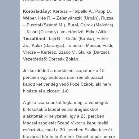
Körösladány:
Kertész – Talpalló Á., Papp D.,
Wéber, Illés R. – Zelenyánszki (Urbán), Ruzsa
– Pusztai (Szántó M.), Burai, Czirok (Malkócs)
– Kisari (Csicsely). Vezetőedző: Ekker Attila.
Tiszafüred:
Tajti B. – Csábi (Karika), Fehér
Zs., Kalóz (Baranyai), Tomola – Mácsai, Földi,
Vincze – Kertész, Szabó V., Skulka (Barzsó).
Vezetőedző: Dorcsák Zoltán.
Jól kezdődött a mérkőzés csapatunk a 13.
percben egy bedobás után remek passzt
kapott két vendég védő közé Czirok, aki nem
hibázta el a ziccert. 1-0.
A gól a csapatunkat fogta meg, a vendégek
birtokolták a labdát és pontrúgásokból
alakítottak ki helyzetek, így a 23. percben
Mácsai szögletét Szabó Viktor a kapu mellé
csúsztatta, majd a 30. percben Skulka fejesét
bravúrral hárította Kertész Dániel rá pár percre