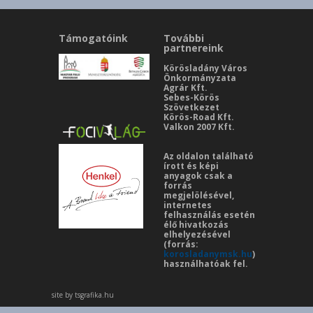
Támogatóink
További
partnereink
Körösladány Város
Önkormányzata
Agrár Kft.
Sebes-Körös
Szövetkezet
Körös-Road Kft.
Valkon 2007 Kft.
Az oldalon található
írott és képi
anyagok csak a
forrás
megjelölésével,
internetes
felhasználás esetén
élő hivatkozás
elhelyezésével
(forrás:
korosladanymsk.hu
)
használhatóak fel.
site by tsgrafika.hu