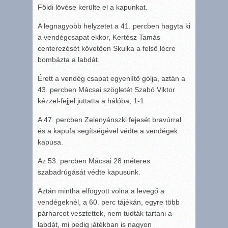
Földi lövése kerülte el a kapunkat.
A legnagyobb helyzetet a 41. percben hagyta ki
a vendégcsapat ekkor, Kertész Tamás
centerezését követően Skulka a felső lécre
bombázta a labdát.
Érett a vendég csapat egyenlítő gólja, aztán a
43. percben Mácsai szögletét Szabó Viktor
kézzel-fejjel juttatta a hálóba, 1-1.
A 47. percben Zelenyánszki fejesét bravúrral
és a kapufa segítségével védte a vendégek
kapusa.
Az 53. percben Mácsai 28 méteres
szabadrúgását védte kapusunk.
Aztán mintha elfogyott volna a levegő a
vendégeknél, a 60. perc tájékán, egyre több
párharcot vesztettek, nem tudták tartani a
labdát, mi pedig játékban is nagyon