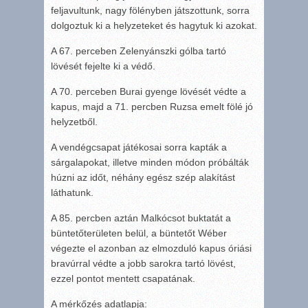
feljavultunk, nagy fölényben játszottunk, sorra
dolgoztuk ki a helyzeteket és hagytuk ki azokat.
A 67. perceben Zelenyánszki gólba tartó
lövését fejelte ki a védő.
A 70. perceben Burai gyenge lövését védte a
kapus, majd a 71. percben Ruzsa emelt fölé jó
helyzetből.
A vendégcsapat játékosai sorra kapták a
sárgalapokat, illetve minden módon próbálták
húzni az időt, néhány egész szép alakítást
láthatunk.
A 85. percben aztán Malkócsot buktatát a
büntetőterületen belül, a büntetőt Wéber
végezte el azonban az elmozduló kapus óriási
bravúrral védte a jobb sarokra tartó lövést,
ezzel pontot mentett csapatának.
A mérkőzés adatlapja: