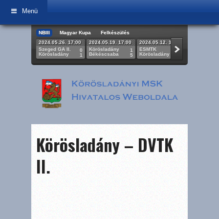
Menü
NBIII
Magyar Kupa
Felkészülés
2024.05.26. 17:00
2024.05.19. 17:00
2024.05.12. 17:00
2024.05.05.
Szeged GA II.
Körösladány
ESMTK
Körösladán
0
1
2
Körösladány
Békéscsaba
Körösladány
BKV Előre
1
5
0
Körösladány – DVTK
II.