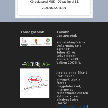
Körösladányi MSK - Dévaványai SE
2026.05.22, 16:00
Támogatóink
További
partnereink
Körösladány Város
Önkormányzata
Agrár Kft.
Sebes-Körös
Szövetkezet
Körös-Road Kft.
Valkon 2007 Kft.
Az oldalon található
írott és képi
anyagok csak a
forrás
megjelölésével,
internetes
felhasználás esetén
élő hivatkozás
elhelyezésével
(forrás:
korosladanymsk.hu
)