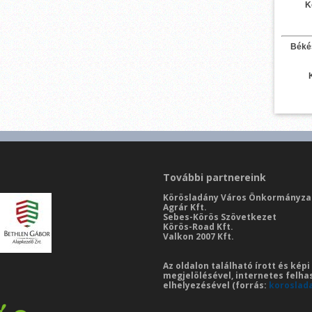
K
Béké
További partnereink
Körösladány Város Önkormányza
Agrár Kft.
Sebes-Körös Szövetkezet
Körös-Road Kft.
Valkon 2007 Kft.
Az oldalon található írott és kép
megjelölésével, internetes felha
elhelyezésével (forrás:
koroslad