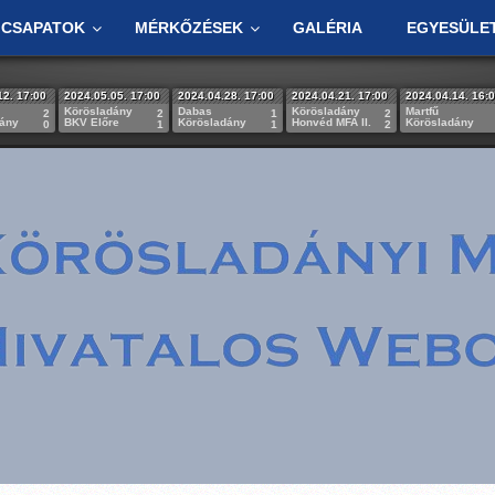
CSAPATOK
MÉRKŐZÉSEK
GALÉRIA
EGYESÜLE
12. 17:00
2024.05.05. 17:00
2024.04.28. 17:00
2024.04.21. 17:00
2024.04.14. 16:
Körösladány
Dabas
Körösladány
Martfű
2
2
1
2
dány
BKV Előre
Körösladány
Honvéd MFA II.
Körösladány
0
1
1
2