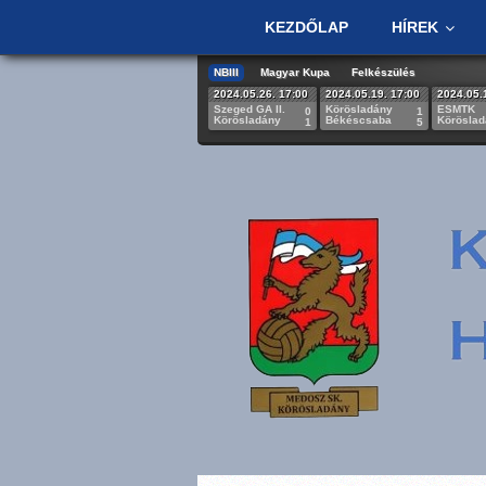
KEZDŐLAP
HÍREK
NBIII
Magyar Kupa
Felkészülés
2024.05.26. 17:00
2024.05.19. 17:00
2024.05.
Szeged GA II.
Körösladány
ESMTK
0
1
Körösladány
Békéscsaba
Körösla
1
5