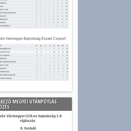
és Vármegyei Bajnokság Északi Csoport
TKEZŐ MEGYEI UTÁNPÓTLÁS
ŐZÉS
kés Vármegyei U19-es bajnokság 1-8
rájátszás
6. forduló