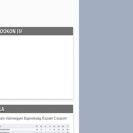
OOKON IS!
LA
és Vármegyei Bajnokság Északi Csoport