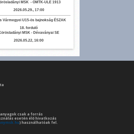
örösladányi MSK - OMTK-ULE 1913
2026.05.29., 17:00
s Vármegyei U15-ös bajnokság ÉSZAK
18. forduló
Körösladányi MSK - Dévaványai SE
2026.05.22, 16:00
ta
i anyagok csak a forrás
sználás esetén élő hivatkozás
anymsk.hu
) használhatóak fel.