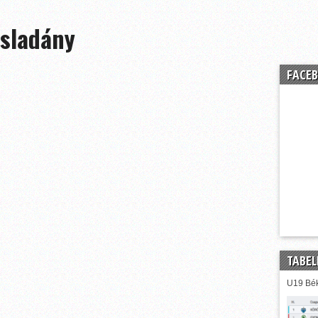
sladány
FACEB
TABEL
U19 Bék