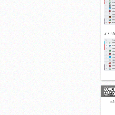
U15 Bék
KÖVE
MÉRK
Bé