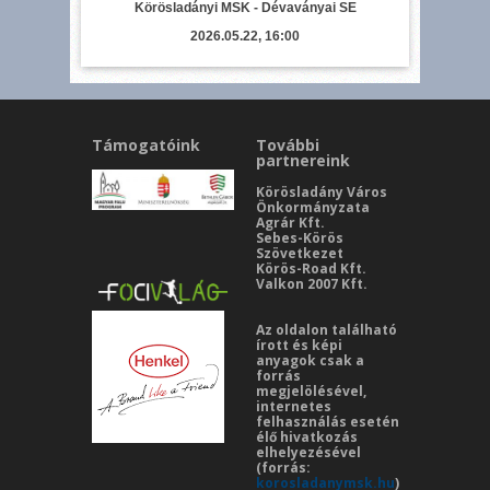
Körösladányi MSK - Dévaványai SE
2026.05.22, 16:00
Támogatóink
További
partnereink
Körösladány Város
Önkormányzata
Agrár Kft.
Sebes-Körös
Szövetkezet
Körös-Road Kft.
Valkon 2007 Kft.
Az oldalon található
írott és képi
anyagok csak a
forrás
megjelölésével,
internetes
felhasználás esetén
élő hivatkozás
elhelyezésével
(forrás:
korosladanymsk.hu
)