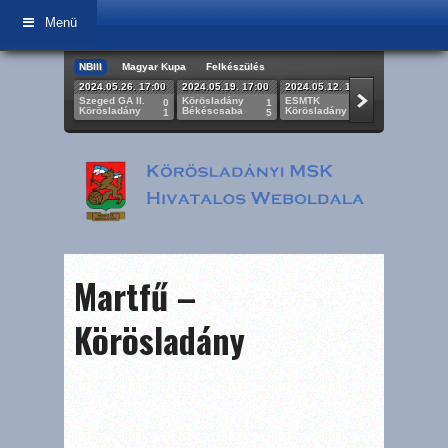
Menü
NBIII
Magyar Kupa
Felkészülés
2024.05.26. 17:00
2024.05.19. 17:00
2024.05.12. 17:00
2024.05.05.
Szeged GA II.
Körösladány
ESMTK
Körösladán
0
1
2
Körösladány
Békéscsaba
Körösladány
BKV Előre
1
5
0
Martfű –
Körösladány