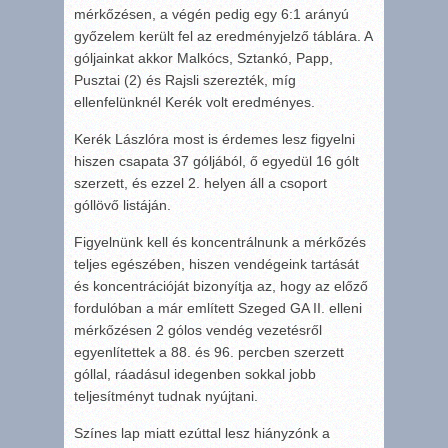
mérkőzésen, a végén pedig egy 6:1 arányú
győzelem került fel az eredményjelző táblára. A
góljainkat akkor Malkócs, Sztankó, Papp,
Pusztai (2) és Rajsli szerezték, míg
ellenfelünknél Kerék volt eredményes.
Kerék Lászlóra most is érdemes lesz figyelni
hiszen csapata 37 góljából, ő egyedül 16 gólt
szerzett, és ezzel 2. helyen áll a csoport
góllövő listáján.
Figyelnünk kell és koncentrálnunk a mérkőzés
teljes egészében, hiszen vendégeink tartását
és koncentrációját bizonyítja az, hogy az előző
fordulóban a már említett Szeged GA II. elleni
mérkőzésen 2 gólos vendég vezetésről
egyenlítettek a 88. és 96. percben szerzett
góllal, ráadásul idegenben sokkal jobb
teljesítményt tudnak nyújtani.
Színes lap miatt ezúttal lesz hiányzónk a