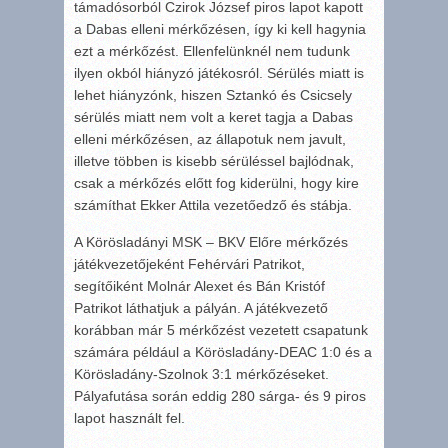
támadósorból Czirok József piros lapot kapott
a Dabas elleni mérkőzésen, így ki kell hagynia
ezt a mérkőzést. Ellenfelünknél nem tudunk
ilyen okból hiányzó játékosról. Sérülés miatt is
lehet hiányzónk, hiszen Sztankó és Csicsely
sérülés miatt nem volt a keret tagja a Dabas
elleni mérkőzésen, az állapotuk nem javult,
illetve többen is kisebb sérüléssel bajlódnak,
csak a mérkőzés előtt fog kiderülni, hogy kire
számíthat Ekker Attila vezetőedző és stábja.
A Körösladányi MSK – BKV Előre mérkőzés
játékvezetőjeként Fehérvári Patrikot,
segítőiként Molnár Alexet és Bán Kristóf
Patrikot láthatjuk a pályán. A játékvezető
korábban már 5 mérkőzést vezetett csapatunk
számára például a Körösladány-DEAC 1:0 és a
Körösladány-Szolnok 3:1 mérkőzéseket.
Pályafutása során eddig 280 sárga- és 9 piros
lapot használt fel.