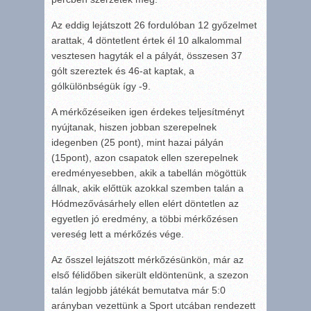
Az eddig lejátszott 26 fordulóban 12 győzelmet
arattak, 4 döntetlent értek él 10 alkalommal
vesztesen hagyták el a pályát, összesen 37
gólt szereztek és 46-at kaptak, a
gólkülönbségük így -9.
A mérkőzéseiken igen érdekes teljesítményt
nyújtanak, hiszen jobban szerepelnek
idegenben (25 pont), mint hazai pályán
(15pont), azon csapatok ellen szerepelnek
eredményesebben, akik a tabellán mögöttük
állnak, akik előttük azokkal szemben talán a
Hódmezővásárhely ellen elért döntetlen az
egyetlen jó eredmény, a többi mérkőzésen
vereség lett a mérkőzés vége.
Az ősszel lejátszott mérkőzésünkön, már az
első félidőben sikerült eldöntenünk, a szezon
talán legjobb játékát bemutatva már 5:0
arányban vezettünk a Sport utcában rendezett