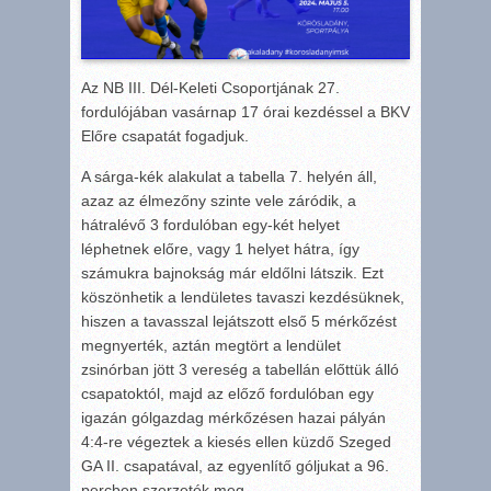
Az NB III. Dél-Keleti Csoportjának 27.
fordulójában vasárnap 17 órai kezdéssel a BKV
Előre csapatát fogadjuk.
A sárga-kék alakulat a tabella 7. helyén áll,
azaz az élmezőny szinte vele záródik, a
hátralévő 3 fordulóban egy-két helyet
léphetnek előre, vagy 1 helyet hátra, így
számukra bajnokság már eldőlni látszik. Ezt
köszönhetik a lendületes tavaszi kezdésüknek,
hiszen a tavasszal lejátszott első 5 mérkőzést
megnyerték, aztán megtört a lendület
zsinórban jött 3 vereség a tabellán előttük álló
csapatoktól, majd az előző fordulóban egy
igazán gólgazdag mérkőzésen hazai pályán
4:4-re végeztek a kiesés ellen küzdő Szeged
GA II. csapatával, az egyenlítő góljukat a 96.
percben szerzeték meg.