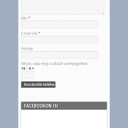
Név
*
E-mail cím
*
Honlap
Kérjük, adja meg a választ számjegyekkel:
15 − 6 =
FACEBOOKON IS!