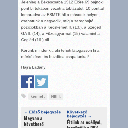
Jelenleg a Békéscsaba 1912 Előre 69 bajnoki
pont birtokában vezeti a táblázatot, 10 ponttal
lemaradva az ESMTK áll a második helyen,
csapatunk a negyedik, míg a sereghajtó
pozíciókban a Kecskemét II. (13.), a Szeged
GA II. (14), a Füzesgyarmat (15) valamint a
Cegléd (16.) áll.
Kérünk mindenkit, aki teheti látogasson ki a
mérkőzésre és buzdítsa csapatunkat!
Hajrá Ladány!
kiemelt
NBIII.
← Előző bejegyzés
Következő
bejegyzés →
Megvan a
Éltünk az eséllyel,
következő