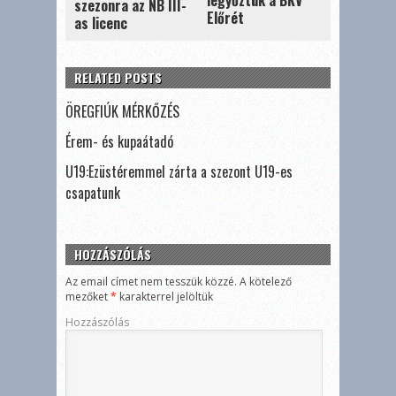
legyőztük a BKV
szezonra az NB III-
Előrét
as licenc
RELATED POSTS
ÖREGFIÚK MÉRKŐZÉS
Érem- és kupaátadó
U19:Ezüstéremmel zárta a szezont U19-es
csapatunk
HOZZÁSZÓLÁS
Az email címet nem tesszük közzé.
A kötelező
mezőket
*
karakterrel jelöltük
Hozzászólás