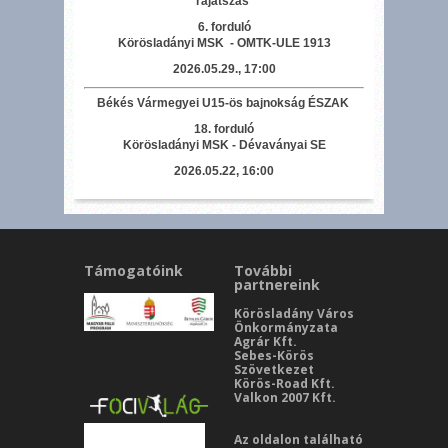
rájátszás
6. forduló
Körösladányi MSK - OMTK-ULE 1913
2026.05.29., 17:00
Békés Vármegyei U15-ös bajnokság ÉSZAK
18. forduló
Körösladányi MSK - Dévaványai SE
2026.05.22, 16:00
Támogatóink
További
partnereink
Körösladány Város
Önkormányzata
Agrár Kft.
Sebes-Körös
Szövetkezet
Körös-Road Kft.
Valkon 2007 Kft.
Az oldalon található