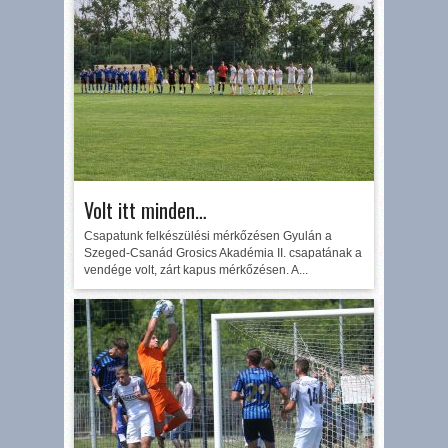
Volt itt minden…
Csapatunk felkészülési mérkőzésen Gyulán a
Szeged-Csanád Grosics Akadémia II. csapatának a
vendége volt, zárt kapus mérkőzésen. A...