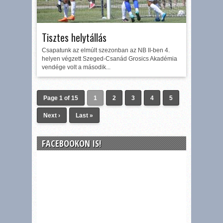
Tisztes helytállás
Csapatunk az elmúlt szezonban az NB II-ben 4.
helyen végzett Szeged-Csanád Grosics Akadémia
vendége volt a második...
Page 1 of 15
1
2
3
4
5
Next ›
Last »
FACEBOOKON IS!