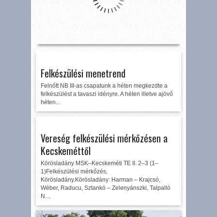
Felkészülési menetrend
Felnőtt NB III-as csapatunk a héten megkezdte a
felkészülést a tavaszi idényre. A héten illetve ajövő
héten...
Vereség felkészülési mérkőzésen a
Kecskeméttől
Körösladány MSK–Kecskeméti TE II. 2–3 (1–
1)Felkészülési mérkőzés,
Körösladány.Körösladány: Harman – Krajcsó,
Wéber, Raducu, Sztankó – Zelenyánszki, Talpalló
N....