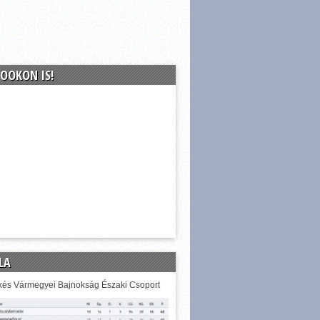
OOKON IS!
LA
és Vármegyei Bajnokság Északi Csoport