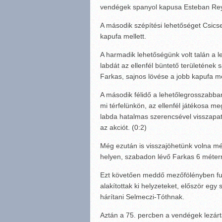
vendégek spanyol kapusa Esteban R
A második szépítési lehetőséget Csicsel
kapufa mellett.
A harmadik lehetőségünk volt talán a
labdát az ellenfél büntető területének 
Farkas, sajnos lövése a jobb kapufa m
A második félidő a lehetőlegrosszabba
mi térfelünkön, az ellenfél játékosa m
labda hatalmas szerencsével visszapatt
az akciót. (0:2)
Még ezután is visszajöhetünk volna m
helyen, szabadon lévő Farkas 6 méterrő
Ezt követően meddő mezőfölényben futb
alakítottak ki helyzeteket, először egy
hárítani Selmeczi-Tóthnak.
Aztán a 75. percben a vendégek lezárt