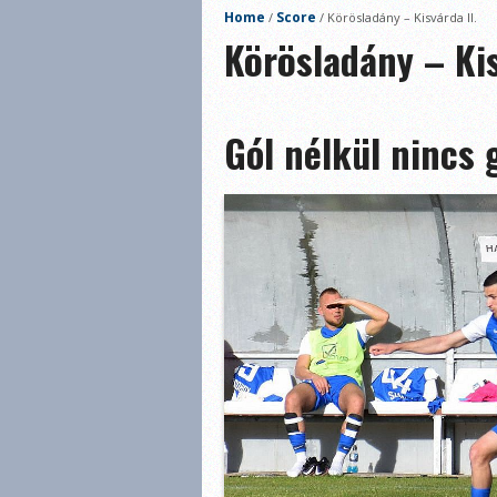
Home
Score
/
/
Körösladány – Kisvárda II.
Körösladány – Kis
Gól nélkül nincs