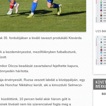
U15 Bék
ak 35. fordulójában a kiváló tavaszt produkáló Kisvárda
k a kezdeményezést, mezőfölényben futballoztunk,
zott.
amikor Dócza beadását zavartalanul fejelhette kapura,
önnyedén hárította.
ája érvényesült, Ruzsa veszett labdát a középpályán, egy
KÖVE
bda Honchar Nikitához került, aki a kimozduló Selmeczi-
MÉRK
Bé
küzdöttünk, 10 percen belül akár három gólt is
akinek lövését nem kis szerencsével fogta meg a