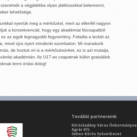
szeretnék a végjátékba olyan játékosokkal belemenni,
siker lehetősége.
ékunkkal nyertük meg a mérkőzést, mert az ellenfél nagyon
tjuk a konzekvenciát, hogy egy akadémiai fiúcsapatból
k, ez az egyik legnagyobb fegyvertény. Feladta a leckét az
a, mivel újra nyert mindenki szombaton. Mi maradunk
más, de hoztuk mi is a mérkőzésünket, ez is azt mutatja,
svárdai akadémián. Az U17-es csapatnak külön gratulálok
knak lenni óriási dolog!
További partnereink
Körösladány Város Önkormányza
Agrár Kft.
Sebes-Körös Szövetkezet