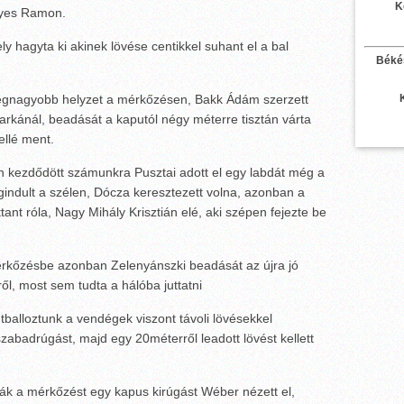
K
eyes Ramon.
y hagyta ki akinek lövése centikkel suhant el a bal
Béké
 legnagyobb helyzet a mérkőzésen, Bakk Ádám szerzett
sarkánál, beadását a kaputól négy méterre tisztán várta
ellé ment.
n kezdődött számunkra Pusztai adott el egy labdát még a
egindult a szélen, Dócza keresztezett volna, azonban a
ant róla, Nagy Mihály Krisztián elé, aki szépen fejezte be
érkőzésbe azonban Zelenyánszki beadását az újra jó
l, most sem tudta a hálóba juttatni
alloztunk a vendégek viszont távoli lövésekkel
 szabadrúgást, majd egy 20méterről leadott lövést kellett
ák a mérkőzést egy kapus kirúgást Wéber nézett el,