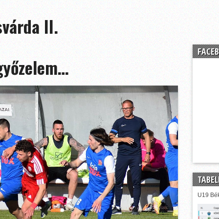
várda II.
FACEB
 győzelem…
TABEL
U19 Bék