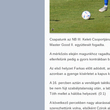
Csapatunk az NB III. Keleti Csoportján
Master Good II. együttesét fogadta.
A mérkőzés elején magunkhoz ragadtu
ellenfelünk pedig a gyors kontrákban bí
Az első helyzet Farkas előtt adódott, 
azonban a gyenge kísérletet a kapus k
A 16. percben aztán a vendégek taktik
be nem fújt szabálytalanság után, a la
Tóth mellet a hálóba helyezett. (0:1)
A következő percekben nagy akarással 
szerezhettünk volna, elsőként Czirok 