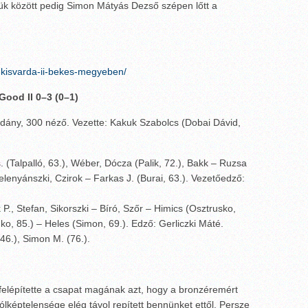
jük között pedig Simon Mátyás Dezső szépen lőtt a
-a-kisvarda-ii-bekes-megyeben/
ood II 0–3 (0–1)
dány, 300 néző. Vezette: Kakuk Szabolcs (Dobai Dávid,
(Talpalló, 63.), Wéber, Dócza (Palik, 72.), Bakk – Ruzsa
Zelenyánszki, Czirok – Farkas J. (Burai, 63.). Vezetőedző:
 P., Stefan, Sikorszki – Bíró, Szőr – Himics (Osztrusko,
o, 85.) – Heles (Simon, 69.). Edző: Gerliczki Máté.
46.), Simon M. (76.).
 felépítette a csapat magának azt, hogy a bronzéremért
gólképtelensége elég távol repített bennünket ettől. Persze