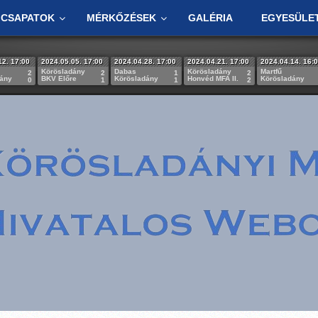
CSAPATOK
MÉRKŐZÉSEK
GALÉRIA
EGYESÜLE
12. 17:00
2024.05.05. 17:00
2024.04.28. 17:00
2024.04.21. 17:00
2024.04.14. 16:
Körösladány
Dabas
Körösladány
Martfű
2
2
1
2
dány
BKV Előre
Körösladány
Honvéd MFA II.
Körösladány
0
1
1
2