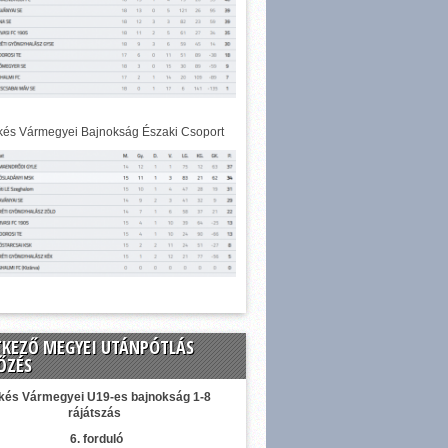
és Vármegyei Bajnokság Északi Csoport
TKEZŐ MEGYEI UTÁNPÓTLÁS
ŐZÉS
kés Vármegyei U19-es bajnokság 1-8
rájátszás
6. forduló