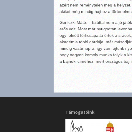
azért nem reménytelen még a helyzet, 
akiket még mindig hajt ez a történelmi 
Gerliczki Máté: – Ezúttal nem a jó ját
erős volt. Most már nyugodtan levonha
egy felnőtt férficsapattá értek a sráco
akadémia többi gárdája, már másodjár
mindig vasárnapra, így van rajtunk nyo
hogy nagyon komoly munka folyik a ki
a bajnoki címéhez, mert országos bajno
Támogatóink