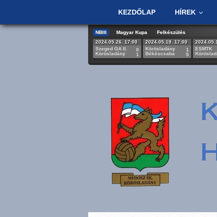
KEZDŐLAP
HÍREK
NBIII
Magyar Kupa
Felkészülés
2024.05.26. 17:00
2024.05.19. 17:00
2024.05.
Szeged GA II.
Körösladány
ESMTK
0
1
Körösladány
Békéscsaba
Körösla
1
5