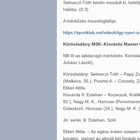
Selmeczi-Tóth későn mozdult ki, kettő
hálóba. (0:3)
A mérkőzés összefoglalója:
https://sportklub.net/videok/igy-nyert
Körösladány MSK–Kisvárda Master G
NB III-as labdarúgó-mérkőzés. Körösla
Juhász László).
Körösladány: Selmeczi-Tóth – Papp Zs. 
(Malkócs, 35.), Pusztai A. – Csicsely, 
Ekker Attila.
Kisvárda II: Esteban – Kozacsuk, Králik
82.), Nagy M. K., Honcsar (Ponomarenk
Gólszerző: Honcsar (16.), Nagy M. K. (
Jó: senki, ill. Esteban, Szőr.
Ekker Attila: – Az egész évben szépen
küzdjön, viszont az elmúlt két forduló 