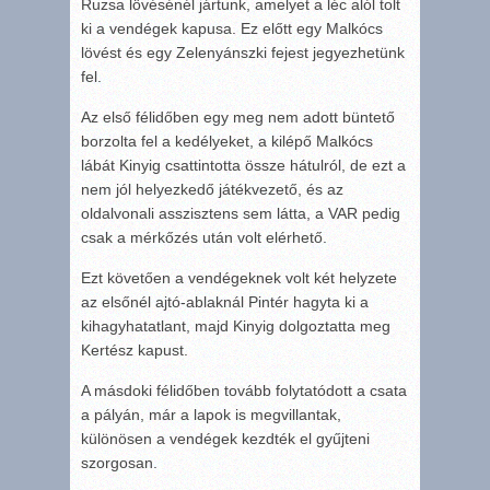
Ruzsa lövésénél jártunk, amelyet a léc alól tolt
ki a vendégek kapusa. Ez előtt egy Malkócs
lövést és egy Zelenyánszki fejest jegyezhetünk
fel.
Az első félidőben egy meg nem adott büntető
borzolta fel a kedélyeket, a kilépő Malkócs
lábát Kinyig csattintotta össze hátulról, de ezt a
nem jól helyezkedő játékvezető, és az
oldalvonali asszisztens sem látta, a VAR pedig
csak a mérkőzés után volt elérhető.
Ezt követően a vendégeknek volt két helyzete
az elsőnél ajtó-ablaknál Pintér hagyta ki a
kihagyhatatlant, majd Kinyig dolgoztatta meg
Kertész kapust.
A másdoki félidőben tovább folytatódott a csata
a pályán, már a lapok is megvillantak,
különösen a vendégek kezdték el gyűjteni
szorgosan.