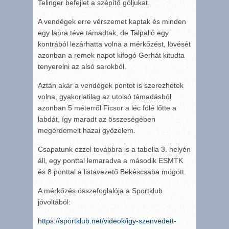
Telinger befejlet a szépítő góljukat.
A vendégek erre vérszemet kaptak és minden
egy lapra téve támadtak, de Talpalló egy
kontrából lezárhatta volna a mérkőzést, lövését
azonban a remek napot kifogó Gerhát kitudta
tenyerelni az alsó sarokból.
Aztán akár a vendégek pontot is szerezhetek
volna, gyakorlatilag az utolsó támadásból
azonban 5 méterről Ficsor a léc fölé lőtte a
labdát, így maradt az összeségében
megérdemelt hazai győzelem.
Csapatunk ezzel továbbra is a tabella 3. helyén
áll, egy ponttal lemaradva a második ESMTK
és 8 ponttal a listavezető Békéscsaba mögött.
A mérkőzés összefoglalója a Sportklub
jóvoltából:
https://sportklub.net/videok/igy-szenvedett-