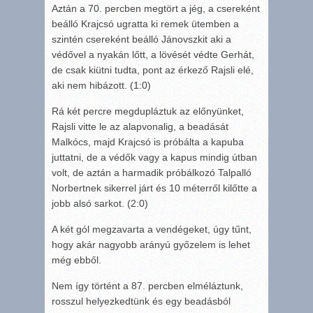
Aztán a 70. percben megtört a jég, a csereként
beálló Krajcsó ugratta ki remek ütemben a
szintén csereként beálló Jánovszkit aki a
védővel a nyakán lőtt, a lövését védte Gerhát,
de csak kiütni tudta, pont az érkező Rajsli elé,
aki nem hibázott. (1:0)
Rá két percre megdupláztuk az előnyünket,
Rajsli vitte le az alapvonalig, a beadását
Malkócs, majd Krajcsó is próbálta a kapuba
juttatni, de a védők vagy a kapus mindig útban
volt, de aztán a harmadik próbálkozó Talpalló
Norbertnek sikerrel járt és 10 méterről kilőtte a
jobb alsó sarkot. (2:0)
A két gól megzavarta a vendégeket, úgy tűnt,
hogy akár nagyobb arányú győzelem is lehet
még ebből.
Nem így történt a 87. percben elméláztunk,
rosszul helyezkedtünk és egy beadásból