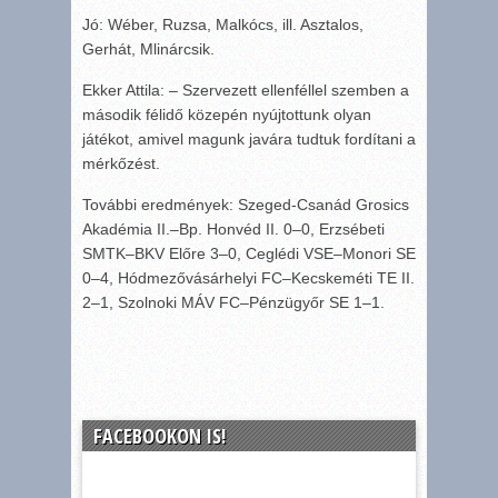
Jó: Wéber, Ruzsa, Malkócs, ill. Asztalos,
Gerhát, Mlinárcsik.
Ekker Attila: – Szervezett ellenféllel szemben a
második félidő közepén nyújtottunk olyan
játékot, amivel magunk javára tudtuk fordítani a
mérkőzést.
További eredmények: Szeged-Csanád Grosics
Akadémia II.–Bp. Honvéd II. 0–0, Erzsébeti
SMTK–BKV Előre 3–0, Ceglédi VSE–Monori SE
0–4, Hódmezővásárhelyi FC–Kecskeméti TE II.
2–1, Szolnoki MÁV FC–Pénzügyőr SE 1–1.
FACEBOOKON IS!