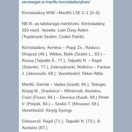
vereseget-a-martfu-korosladanyban/
Körösladány MSK –Martfűi LSE 2–1 (0–0)
NB III.-as labdarúgó-mérkőzés. Körösladány,
350 néző. Vezette: Leél Őssy Ádám
(Toplánszki Szabin, Csákó Patrik).
Körösladány: Kertész – Papp Zs., Raducu
(Krajcsó (46.), Wéber, Bakk (Szabó L., 83.) –
Ruzsa (Talpalló Á., 77.), Talpalló N. – Rajsli
(Sztankó, 77.), Zelenyánszki, Malkócs – Farkas
J. (Jánovszki, 68.). Vezetőedző: Ekker Attila.
Martfű: Gerhát – Vadas (Izsold, 84.), Telinger,
Kinyig M., Draskóczi – Mlinárcsik, Asztalos,
Csúri (Ficsor, 84.) – Desnica (Kasik, 69.) Pintér
V. (Polyák, 84.) – Szabó T. (Mousavi, 69.).
Vezetőedző: Kinyig György.
Gólszerző: Rajsli (71.), Talpalló N. (73.), ill.
Asztalos (87.).