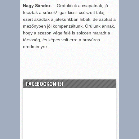
Nagy Sándor:
– Gratulálok a csapatnak, jó
fociztak a srácok! Igaz kicsit csúszott talaj,
ezért akadtak a játékunkban hibák, de azokat a
mezőnyben jól kompenzáltunk. Örülünk annak,
hogy a szezon vége felé is spiccen maradt a
társaság, és képes volt erre a bravúros
eredményre.
FACEBOOKON IS!