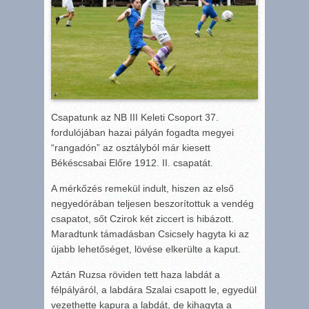
Csapatunk az NB III Keleti Csoport 37.
fordulójában hazai pályán fogadta megyei
“rangadón” az osztályból már kiesett
Békéscsabai Előre 1912. II. csapatát.
A mérkőzés remekül indult, hiszen az első
negyedórában teljesen beszorítottuk a vendég
csapatot, sőt Czirok két ziccert is hibázott.
Maradtunk támadásban Csicsely hagyta ki az
újabb lehetőséget, lövése elkerülte a kaput.
Aztán Ruzsa röviden tett haza labdát a
félpályáról, a labdára Szalai csapott le, egyedül
vezethette kapura a labdát, de kihagyta a