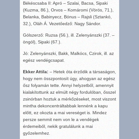
Békéscsaba II: Apró – Szalai, Bacsa, Sipaki
(Kuzma, 86.), Orvos – Komáromi (Vörös, 71.),
Belanka, Babinyecz, Bónus – Rajsli (Sztankó,
32.), Oláh Á. Vezetőedző: Nagy Sándor.
Gólszerző: Ruzsa (56.), ill. Zelenyánszki (37. –
öngól), Sipaki (67.).
Jó: Zelenyánszki, Bakk, Malkócs, Czirok, ill. az
egész vendégcsapat.
Ekker Attila:
– Hetek óta érződik a társaságon,
hogy nem összpontosít úgy, ahogyan az egész
ősz folyamán tette. Annyi helyzetből, amennyit
kialakítottunk az elmúlt négy fordulóban, ősszel
zsinórban hoztuk a mérkőzéseket, most viszont
mintha dekoncentráltabbak lennénk a kapu
előtt, ez okozta a mai vereséget is. Mindez
persze semmit nem von le a vendégek
érdemeiből, nekik gratulálunk a mai
győzelemhez.