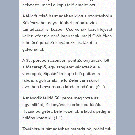
helyzetet, mivel a kapu felé emelte azt.
A félidőutolsó harmadában kijött a szorításból a
Békéscsaba, egyre többet próbálkoztak
támadással is, közben Cservenák közeli fejesét
kellett védenie Apró kapusnak, majd Oláh Ákos
lehetőségénél Zelenyánszki tisztázott a
gólvonalról.
A 38. percben azonban pont Zelenyánszki lett
a főszereplő, egy szögletet végeztek el a
vendégek, Sipakiról a kapu felé pattant a
labda, a gólvonalon álló Zelenyánszkiról
azonban becsorgott a labda a hálóba. (0:1)
A második félidő 56. perce meghozta az
egyenlítést, Zelenyánszki erős beadásába
Ruzsa pörgetett bele közelről, a labda pedig a
hálóba kötött ki. (1:1)
Továbbra is támadásban maradtunk, próbáltuk