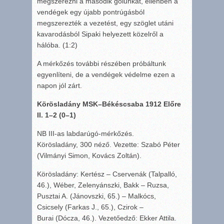
megszerezni a második gólunkat, ellenben a
vendégek egy újabb pontrúgásból
megszerezték a vezetést, egy szöglet utáni
kavarodásból Sipaki helyezett közelről a
hálóba. (1:2)
A mérkőzés további részében próbáltunk
egyenlíteni, de a vendégek védelme ezen a
napon jól zárt.
Körösladány MSK
–
Békéscsaba 1912 Előre
II.
1
–
2
(
0
–
1
)
NB III-as labdarúgó-mérkőzés.
Körösladány, 300 néző. Vezette: Szabó Péter
(Vilmányi Simon, Kovács Zoltán).
Körösladány: Kertész – Cservenák (Talpalló,
46.), Wéber, Zelenyánszki, Bakk – Ruzsa,
Pusztai A. (Jánovszki, 65.) – Malkócs,
Csicsely (Farkas J., 65.), Czirok –
Burai (Dócza, 46.). Vezetőedző: Ekker Attila.