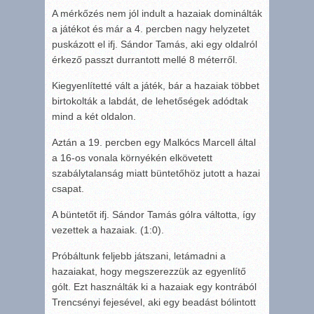
A mérkőzés nem jól indult a hazaiak dominálták
a játékot és már a 4. percben nagy helyzetet
puskázott el ifj. Sándor Tamás, aki egy oldalról
érkező passzt durrantott mellé 8 méterről.
Kiegyenlítetté vált a játék, bár a hazaiak többet
birtokolták a labdát, de lehetőségek adódtak
mind a két oldalon.
Aztán a 19. percben egy Malkócs Marcell által
a 16-os vonala környékén elkövetett
szabálytalanság miatt büntetőhöz jutott a hazai
csapat.
A büntetőt ifj. Sándor Tamás gólra váltotta, így
vezettek a hazaiak. (1:0).
Próbáltunk feljebb játszani, letámadni a
hazaiakat, hogy megszerezzük az egyenlítő
gólt. Ezt használták ki a hazaiak egy kontrából
Trencsényi fejesével, aki egy beadást bólintott