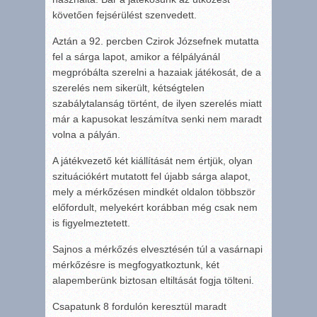
követően fejsérülést szenvedett.
Aztán a 92. percben Czirok Józsefnek mutatta
fel a sárga lapot, amikor a félpályánál
megpróbálta szerelni a hazaiak játékosát, de a
szerelés nem sikerült, kétségtelen
szabálytalanság történt, de ilyen szerelés miatt
már a kapusokat leszámítva senki nem maradt
volna a pályán.
A játékvezető két kiállítását nem értjük, olyan
szituációkért mutatott fel újabb sárga alapot,
mely a mérkőzésen mindkét oldalon többször
előfordult, melyekért korábban még csak nem
is figyelmeztetett.
Sajnos a mérkőzés elvesztésén túl a vasárnapi
mérkőzésre is megfogyatkoztunk, két
alapemberünk biztosan eltiltását fogja tölteni.
Csapatunk 8 fordulón keresztül maradt