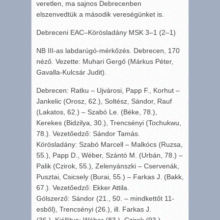
veretlen, ma sajnos Debrecenben
elszenvedtük a második vereségünket is.
Debreceni EAC–Körösladány MSK 3–1 (2–1)
NB III-as labdarúgó-mérkőzés. Debrecen, 170
néző. Vezette: Muhari Gergő (Márkus Péter,
Gavalla-Kulcsár Judit).
Debrecen: Ratku – Ujvárosi, Papp F., Korhut –
Jankelic (Orosz, 62.), Soltész, Sándor, Rauf
(Lakatos, 62.) – Szabó Le. (Béke, 78.),
Kerekes (Bidzilya, 30.), Trencsényi (Tochukwu,
78.). Vezetőedző: Sándor Tamás.
Körösladány: Szabó Marcell – Malkócs (Ruzsa,
55.), Papp D., Wéber, Szántó M. (Urbán, 78.) –
Palik (Czirok, 55.), Zelenyánszki – Cservenák,
Pusztai, Csicsely (Burai, 55.) – Farkas J. (Bakk,
67.). Vezetőedző: Ekker Attila.
Gólszerző: Sándor (21., 50. – mindkettőt 11-
esből), Trencsényi (26.), ill. Farkas J.
(36.). Kiállítva: Wéber (83.), Czirok (93.).