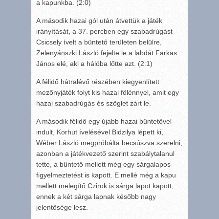
a kapunkba. (2:0)
A második hazai gól után átvettük a játék
irányítását, a 37. percben egy szabadrúgást
Csicsely ívelt a büntető területen belülre,
Zelenyánszki László fejelte le a labdát Farkas
János elé, aki a hálóba lőtte azt. (2:1)
A félidő hátralévő részében kiegyenlített
mezőnyjáték folyt kis hazai fölénnyel, amit egy
hazai szabadrúgás és szöglet zárt le.
A második félidő egy újabb hazai bűntetővel
indult, Korhut ívelésével Bidzilya lépett ki,
Wéber László megpróbálta becsúszva szerelni,
azonban a játékvezető szerint szabálytalanul
tette, a büntető mellett még egy sárgalapos
figyelmeztetést is kapott. E mellé még a kapu
mellett melegítő Czirok is sárga lapot kapott,
ennek a két sárga lapnak később nagy
jelentősége lesz.