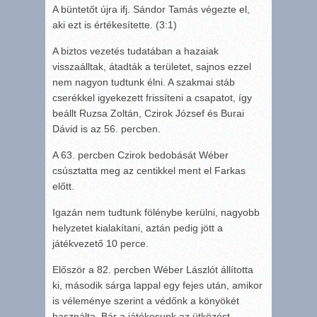
A büntetőt újra ifj. Sándor Tamás végezte el,
aki ezt is értékesítette. (3:1)
A biztos vezetés tudatában a hazaiak
visszaálltak, átadták a területet, sajnos ezzel
nem nagyon tudtunk élni. A szakmai stáb
cserékkel igyekezett frissíteni a csapatot, így
beállt Ruzsa Zoltán, Czirok József és Burai
Dávid is az 56. percben.
A 63. percben Czirok bedobását Wéber
csúsztatta meg az centikkel ment el Farkas
előtt.
Igazán nem tudtunk fölénybe kerülni, nagyobb
helyzetet kialakítani, aztán pedig jött a
játékvezető 10 perce.
Először a 82. percben Wéber Lászlót állította
ki, második sárga lappal egy fejes után, amikor
is véleménye szerint a védőnk a könyökét
használta. Bár a játékosunk az ütközést