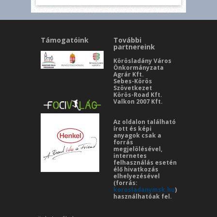
Támogatóink
További
partnereink
Körösladány Város
Önkormányzata
Agrár Kft.
Sebes-Körös
Szövetkezet
Körös-Road Kft.
Valkon 2007 Kft.
Az oldalon található
írott és képi
anyagok csak a
forrás
megjelölésével,
internetes
felhasználás esetén
élő hivatkozás
elhelyezésével
(forrás:
korosladanymsk.hu
)
használhatóak fel.