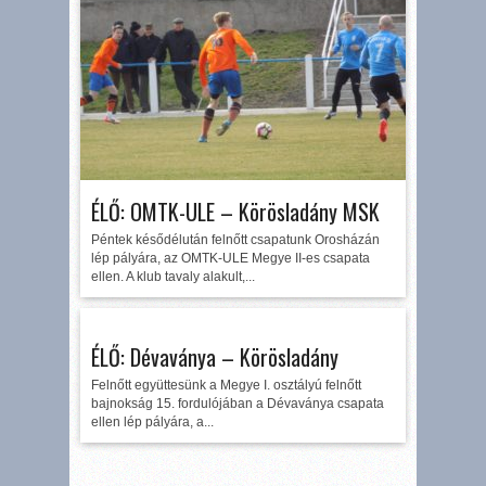
ÉLŐ: OMTK-ULE – Körösladány MSK
Péntek késődélután felnőtt csapatunk Orosházán
lép pályára, az OMTK-ULE Megye II-es csapata
ellen. A klub tavaly alakult,...
ÉLŐ: Dévaványa – Körösladány
Felnőtt együttesünk a Megye I. osztályú felnőtt
bajnokság 15. fordulójában a Dévaványa csapata
ellen lép pályára, a...