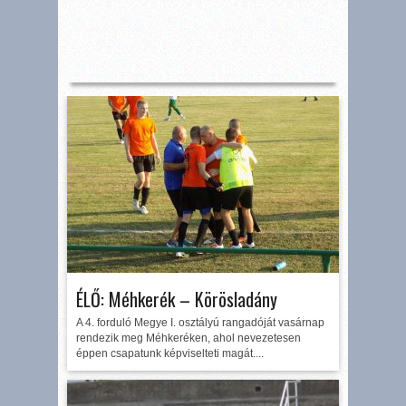
ÉLŐ: Méhkerék – Körösladány
A 4. forduló Megye I. osztályú rangadóját vasárnap
rendezik meg Méhkeréken, ahol nevezetesen
éppen csapatunk képviselteti magát....