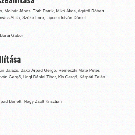
os, Molnár János, Tóth Patrik, Mikó Ákos, Agárdi Róbert
ács Attila, Szőke Imre, Lipcsei István Dániel
 Burai Gábor
lítása
un Balázs, Bakó Árpád Gergő, Remeczki Máté Péter,
ván Gergő, Ungi Dániel Tibor, Kis Gergő, Kárpáti Zalán
rpád Benett, Nagy Zsolt Krisztián