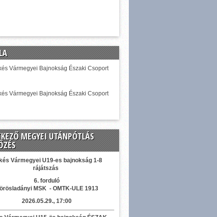
LA
és Vármegyei Bajnokság Északi Csoport
és Vármegyei Bajnokság Északi Csoport
TKEZŐ MEGYEI UTÁNPÓTLÁS
ŐZÉS
kés Vármegyei U19-es bajnokság 1-8
rájátszás
6. forduló
örösladányi MSK - OMTK-ULE 1913
2026.05.29., 17:00