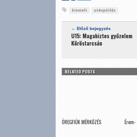
kiemelt
utánpótlás
← Előző bejegyzés
U15: Magabiztos győzelem
Köröstarcsán
RELATED POSTS
ÖREGFIÚK MÉRKŐZÉS
Érem- 