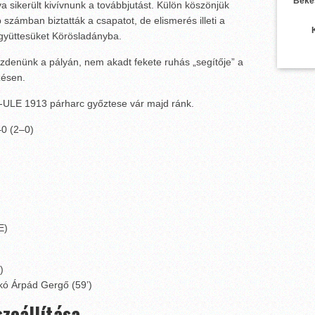
Béké
a sikerült kivívnunk a továbbjutást. Külön köszönjük
számban biztatták a csapatot, de elismerés illeti a
együttesüket Körösladányba.
küzdenünk a pályán, nem akadt fekete ruhás „segítője” a
zésen.
ULE 1913 párharc győztese vár majd ránk.
0 (2–0)
E)
)
akó Árpád Gergő (59’)
zeállítása