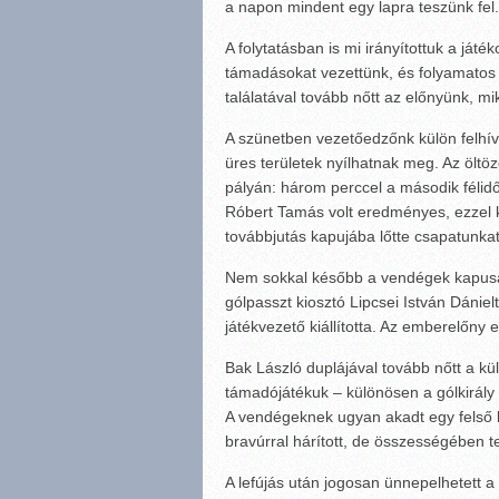
a napon mindent egy lapra teszünk fel.
A folytatásban is mi irányítottuk a játé
támadásokat vezettünk, és folyamatos 
találatával tovább nőtt az előnyünk, 
A szünetben vezetőedzőnk külön felhívt
üres területek nyílhatnak meg. Az öltö
pályán: három perccel a második féli
Róbert Tamás volt eredményes, ezzel k
továbbjutás kapujába lőtte csapatunkat
Nem sokkal később a vendégek kapusa,
gólpasszt kiosztó Lipcsei István Dániel
játékvezető kiállította. Az emberelőny 
Bak László duplájával tovább nőtt a k
támadójátékuk – különösen a gólkirály 
A vendégeknek ugyan akadt egy felső l
bravúrral hárított, de összességében t
A lefújás után jogosan ünnepelhetett a