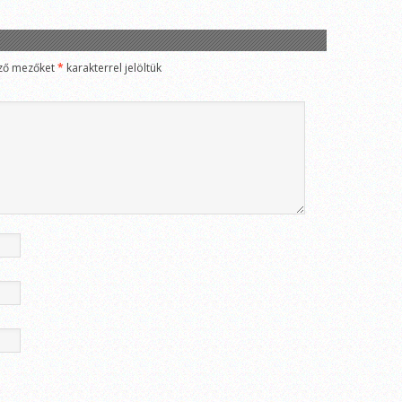
ző mezőket
*
karakterrel jelöltük