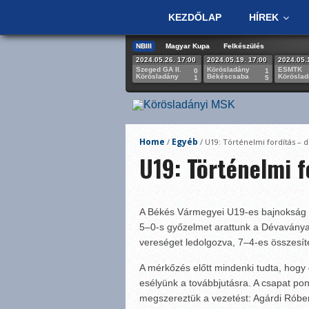
KEZDŐLAP
HÍREK
NBIII
Magyar Kupa
Felkészülés
2024.05.26. 17:00
2024.05.19. 17:00
2024.05.
Szeged GA II.
Körösladány
ESMTK
0
1
Körösladány
Békéscsaba
Körösla
1
5
Home
Egyéb
/
/
U19: Történelmi fordítás – 
U19: Történelmi f
A Békés Vármegyei U19-es bajnokság 
5–0-s győzelmet arattunk a Dévaványai
vereséget ledolgozva, 7–4-es összesít
A mérkőzés előtt mindenki tudta, hogy c
esélyünk a továbbjutásra. A csapat po
megszereztük a vezetést: Agárdi Róber