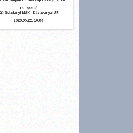
s Vármegyei U15-ös bajnokság ÉSZAK
18. forduló
Körösladányi MSK - Dévaványai SE
2026.05.22, 16:00