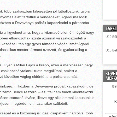
kot, több szakaszban kifejezetten jól futballoztunk, gyors
nyomás alatt tartottuk a vendégeket. Agárdi második
miközben a Dévaványa próbált kapaszkodni a párharcba.
TABEL
a a figyelmet arra, hogy a kitámadó ellenfél mögött nagy
U19 Bék
zőben elhangzottak szinte azonnal visszaköszöntek a
dő kezdése után egy gyors támadás végén ismét Agárdi
lasszikus mesterhármast szerzett, és gyakorlatilag a
U15 Bék
.
 Gyenis Milán Lajos a kilépő, ezen a mérkőzésen négy
t csak szabálytalanul tudta megállítani, amiért a
KÖVE
ezt követően végleg eldöntötte a párharc sorsát.
MÉRK
ülönbség, miközben a Dévaványa próbált kapaszkodni, de
Bé
Szántó Bence részéről – ezúttal nem tudott kibontakozni.
écen csattanó lövése, illetve egy alkalommal kapusunk is
K
eljesen megérdemelt hazai siker született.
 csapat és a közönség is: igazi csapatként harcolva, több