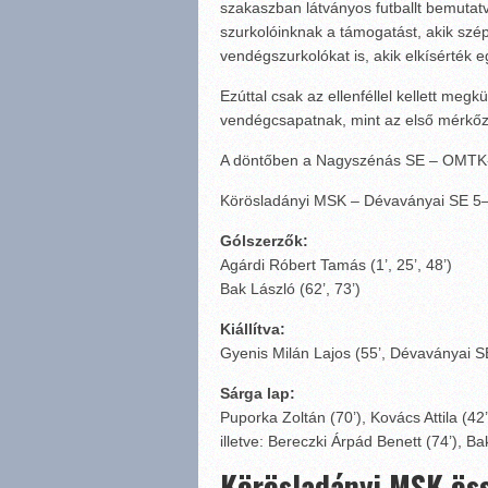
szakaszban látványos futballt bemutatv
szurkolóinknak a támogatást, akik szép 
vendégszurkolókat is, akik elkísérték 
Ezúttal csak az ellenféllel kellett meg
vendégcsapatnak, mint az első mérkő
A döntőben a Nagyszénás SE – OMTK-
Körösladányi MSK – Dévaványai SE 5–
Gólszerzők:
Agárdi Róbert Tamás (1’, 25’, 48’)
Bak László (62’, 73’)
Kiállítva:
Gyenis Milán Lajos (55’, Dévaványai S
Sárga lap:
Puporka Zoltán (70’), Kovács Attila (42’
illetve: Bereczki Árpád Benett (74’), B
Körösladányi MSK öss