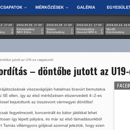
CSAPATOK
MÉRKŐZÉSEK
GALÉRIA
EGYESÜLE
12. 17:00
2024.05.05. 17:00
2024.04.28. 17:00
2024.04.21. 17:00
2024.04.14. 16:
Körösladány
Dabas
Körösladány
Martfű
2
2
1
2
dány
BKV Előre
Körösladány
Honvéd MFA II.
Körösladány
0
1
1
2
döntőbe jutott az U19-es csapatunk!
ordítás – döntőbe jutott az U19
FACEB
rájátszásának visszavágóján hatalmas bravúrt bemutatva
 SE ellen, így az első mérkőzésen elszenvedett 4–2-es
éssel bejutottunk az összevont vármegyei döntőbe!
sak fegyelmezett, koncentrált és bátor játékkal lehet
ntosan így lépett pályára, és már az első támadásunkból
t Tamás villámgyors góljával azonnal jeleztük, hogy ezen