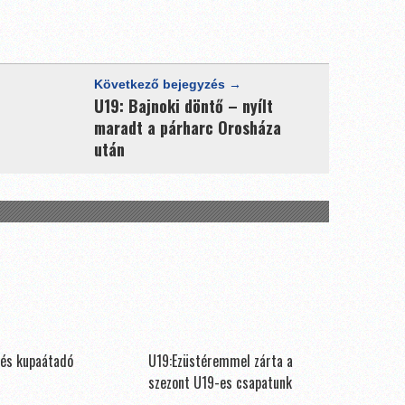
Következő bejegyzés →
U19: Bajnoki döntő – nyílt
maradt a párharc Orosháza
után
és kupaátadó
U19:Ezüstéremmel zárta a
szezont U19-es csapatunk