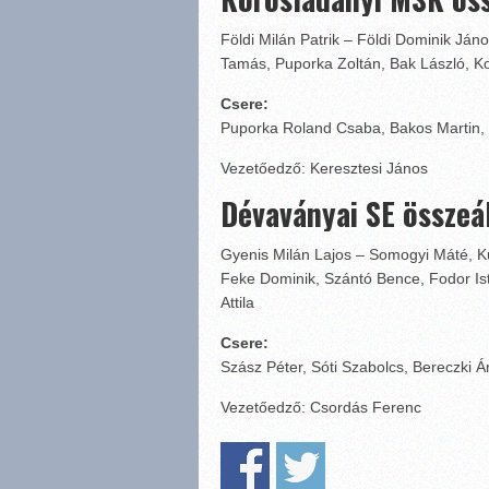
Földi Milán Patrik – Földi Dominik Ján
Tamás, Puporka Zoltán, Bak László, Kov
Csere:
Puporka Roland Csaba, Bakos Martin,
Vezetőedző: Keresztesi János
Dévaványai SE összeál
Gyenis Milán Lajos – Somogyi Máté, K
Feke Dominik, Szántó Bence, Fodor Ist
Attila
Csere:
Szász Péter, Sóti Szabolcs, Bereczki Á
Vezetőedző: Csordás Ferenc