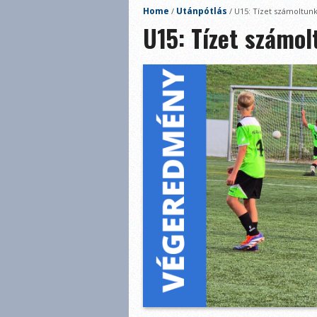
Home
Utánpótlás
/
/
U15: Tízet számoltun
U15: Tízet számo