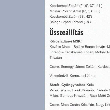
Kecskeméti Zoltán (2’, 9’, 37’, 41’)
Molnár Roland Antal (6’, 13’, 66’)
Kecskeméti Zalán (39’, 42’)
Balogh Árpád Lóránd (18’)
Összeállítás
Körösladányi MSK:
Kovács Máté – Balázs Bence István, M
Lóránd – Kecskeméti Zoltán, Molnár Ro
Trisztán
Csere: Somogyi János Zoltán, Kardos
Vezetőedző: Keresztesi János
Sárréti Gyöngyhalász Kék:
Veres Balázs, Török Dominik, Zsibrita G
Milán, Gombos Krisztián, Rácz Máté Z
Csere: Mata Csaba Krisztián, Nagy Kri