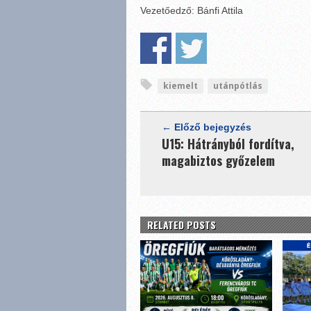
Vezetőedző: Bánfi Attila
kiemelt
utánpótlás
← Előző bejegyzés
U15: Hátrányból fordítva,
magabiztos győzelem
RELATED POSTS