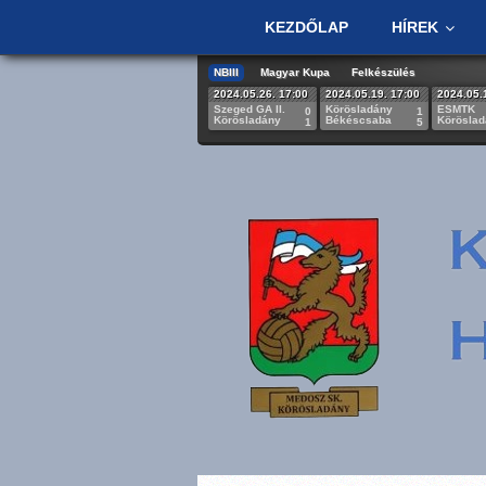
KEZDŐLAP
HÍREK
NBIII
Magyar Kupa
Felkészülés
2024.05.26. 17:00
2024.05.19. 17:00
2024.05.
Szeged GA II.
Körösladány
ESMTK
0
1
Körösladány
Békéscsaba
Körösla
1
5