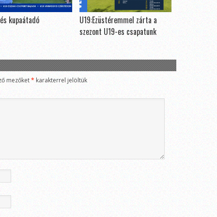
és kupaátadó
U19:Ezüstéremmel zárta a
szezont U19-es csapatunk
ző mezőket
*
karakterrel jelöltük