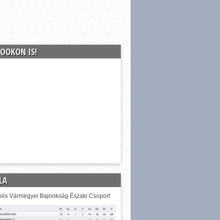
OOKON IS!
LA
és Vármegyei Bajnokság Északi Csoport