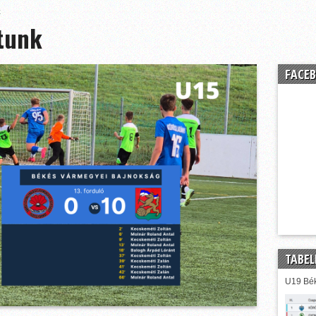
k
ltunk
FACEB
TABEL
U19 Bék