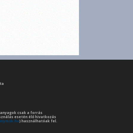
ta
i anyagok csak a forrás
sználás esetén élő hivatkozás
anymsk.hu
) használhatóak fel.