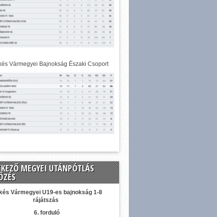
és Vármegyei Bajnokság Északi Csoport
TKEZŐ MEGYEI UTÁNPÓTLÁS
ŐZÉS
kés Vármegyei U19-es bajnokság 1-8
rájátszás
6. forduló