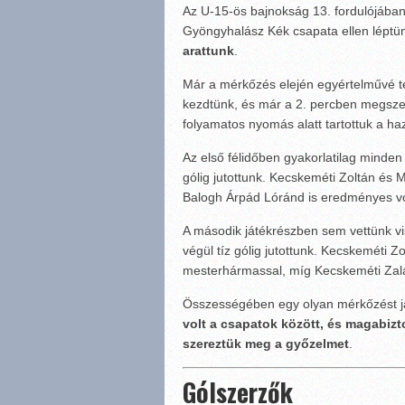
Az U-15-ös bajnokság 13. fordulójában
Gyöngyhalász Kék csapata ellen léptün
arattunk
.
Már a mérkőzés elején egyértelművé t
kezdtünk, és már a 2. percben megsze
folyamatos nyomás alatt tartottuk a haza
Az első félidőben gyakorlatilag minde
gólig jutottunk. Kecskeméti Zoltán és M
Balogh Árpád Lóránd is eredményes vo
A második játékrészben sem vettünk vi
végül tíz gólig jutottunk. Kecskeméti Zo
mesterhármassal, míg Kecskeméti Zalán 
Összességében egy olyan mérkőzést já
volt a csapatok között, és magabizt
szereztük meg a győzelmet
.
Gólszerzők