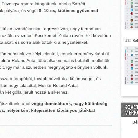
 Füzesgyarmatra látogattunk, ahol a Sárréti
k pályára, és végül
0–10-es, kiütéses győzelmet
ettük a szándékainkat: agresszívan, nagy tempóban
reztük a vezetést Kecskeméti Zoltán révén. Ezt követően
U15 Bék
iakat, és sorra alakítottuk ki a helyzeteinket.
n támadásunk veszélyt jelentett, ennek eredményeként öt
olnár Roland Antal több alkalommal is betalált, mellettük
lt, így már a szünetben megnyugtató előnyben voltunk.
ssza a tempóból, tovább növeltük a különbséget, és
ltán négy találattal, Molnár Roland Antal
két góllal járult hozzá a sikerhez.
tszottunk, ahol
végig domináltunk, nagy különbség
KÖVE
os, helyenként kifejezetten látványos játékkal
MÉRK
Bé