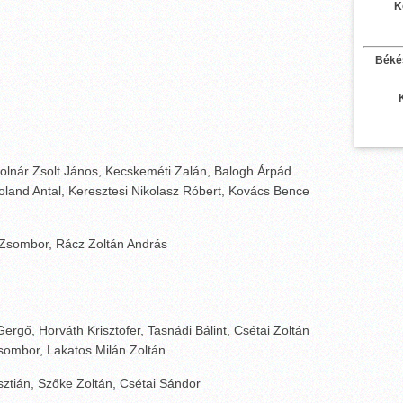
K
Béké
olnár Zsolt János, Kecskeméti Zalán, Balogh Árpád
land Antal, Keresztesi Nikolasz Róbert, Kovács Bence
 Zsombor, Rácz Zoltán András
ergő, Horváth Krisztofer, Tasnádi Bálint, Csétai Zoltán
sombor, Lakatos Milán Zoltán
sztián, Szőke Zoltán, Csétai Sándor