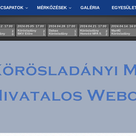
CSAPATOK
MÉRKŐZÉSEK
GALÉRIA
EGYESÜLE
12. 17:00
2024.05.05. 17:00
2024.04.28. 17:00
2024.04.21. 17:00
2024.04.14. 16:
Körösladány
Dabas
Körösladány
Martfű
2
2
1
2
dány
BKV Előre
Körösladány
Honvéd MFA II.
Körösladány
0
1
1
2