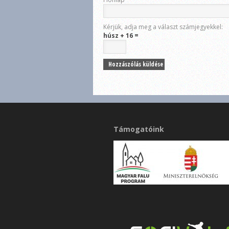
Kérjük, adja meg a választ számjegyekkel:
húsz + 16 =
Támogatóink