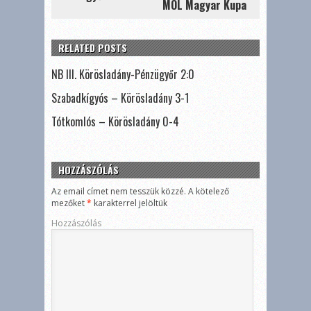
MOL Magyar Kupa
RELATED POSTS
NB III. Körösladány-Pénzügyőr 2:0
Szabadkígyós – Körösladány 3-1
Tótkomlós – Körösladány 0-4
HOZZÁSZÓLÁS
Az email címet nem tesszük közzé.
A kötelező
mezőket
*
karakterrel jelöltük
Hozzászólás