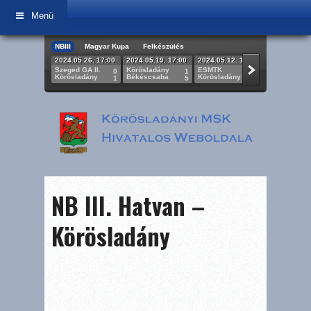
Menü
NBIII
Magyar Kupa
Felkészülés
2024.05.26. 17:00
2024.05.19. 17:00
2024.05.12. 17:00
2024.05.05.
Szeged GA II.
Körösladány
ESMTK
Körösladán
0
1
2
Körösladány
Békéscsaba
Körösladány
BKV Előre
1
5
0
NB III. Hatvan –
Körösladány