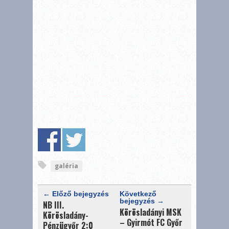
galéria
← Előző bejegyzés
Következő
bejegyzés →
NB III.
Körösladányi MSK
Körösladány-
– Gyirmót FC Győr
Pénzügyőr 2:0