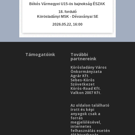
Békés Vármegyei U15-ös bajnokság ÉSZAK
18. forduló
Körösladányi MSK - Dévaványai SE
2026.05.22, 16:00
Támogatóink
További
partnereink
Körösladány Város
Önkormányzata
Agrár Kft.
Sebes-Körös
Szövetkezet
Körös-Road Kft.
Valkon 2007 Kft.
Az oldalon található
írott és képi
anyagok csak a
forrás
megjelölésével,
internetes
felhasználás esetén
élő hivatkozás