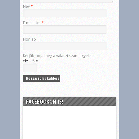
Név
*
E-mail cím
*
Honlap
Kérjük, adja meg a választ számjegyekkel:
tíz − 5 =
FACEBOOKON IS!