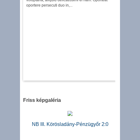
voluptaria, aliquid delicatissimi ei nam. Oporteat
oportere persecuti duo in,...
Friss képgaléria
NB III. Körösladány-Pénzügyőr 2:0
NB III. 