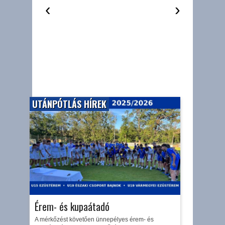
‹
›
UTÁNPÓTLÁS HÍREK
Érem- és kupaátadó
A mérkőzést követően ünnepélyes érem- és