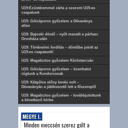
U19:Ezüstéremmel zárta a szezont U19-es
csapatunk
U15: Gólzáporos győzelem a Dévaványa
ellen
U19: Bajnoki döntő – nyílt maradt a párharc
Orosháza után
U19: Történelmi fordítás – döntőbe jutott az
U19-es csapatunk!
U15: Magabiztos győzelem Köröstarcsán
U15: Gólzáporos győzelem – tizenhatot
rúgtunk a Kondorosnak
U19: Kétgólos előny kevés volt –
Dévaványán a játékvezető lett a főszereplő
U19: Magabiztos győzelem – továbbjutottunk
a következő körbe
MEGYE I.
Minden meccsén szerez gólt a